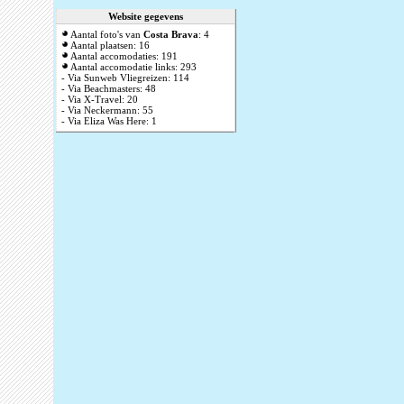
Website gegevens
Aantal foto's van
Costa Brava
: 4
Aantal plaatsen: 16
Aantal accomodaties: 191
Aantal accomodatie links: 293
- Via Sunweb Vliegreizen: 114
- Via Beachmasters: 48
- Via X-Travel: 20
- Via Neckermann: 55
- Via Eliza Was Here: 1