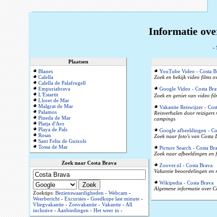
Informatie ove
-
Plaatsen
Blanes
YouTube Video - Costa B
Calella
Zoek en bekijk video films 
Calella de Palafrugell
Empuriabrava
Google Video - Costa Bra
L'Estartit
Zoek en geniet van video fi
Lloret de Mar
Malgrat de Mar
Vakantie Reiswijzer - Cos
Palamos
Reisverhalen door reizigers
Pineda de Mar
campings
Platja d'Aro
Playa de Pals
Google afbeeldingen - Co
Rosas
Zoek naar foto's van Costa 
Sant Feliu de Guixols
Tossa de Mar
Picture Search - Costa Br
Zoek naar afbeeldingen en f
Zoek naar Costa Brava
Zoover.nl - Costa Brava
Vakantie beoordelingen en r
Wikipedia - Costa Brava
Algemene informatie over Co
Zoektips:
Bezienswaardigheden
-
Webcam
-
Weerbericht
-
Excursies
-
Goedkope last minute
-
Vliegvakantie
-
Zonvakantie
-
Vakantie
-
All
inclusive
-
Aanbiedingen
-
Het weer in
-