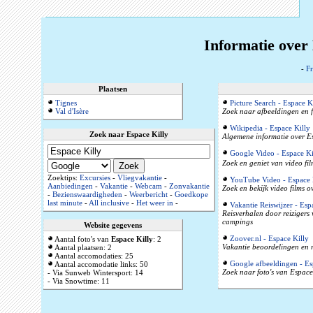
Informatie over 
-
Fr
Plaatsen
Tignes
Picture Search - Espace K
Val d'Isère
Zoek naar afbeeldingen en f
Wikipedia - Espace Killy
Zoek naar Espace Killy
Algemene informatie over Es
Google Video - Espace Ki
Zoek en geniet van video fil
Zoektips:
Excursies
-
Vliegvakantie
-
YouTube Video - Espace 
Aanbiedingen
-
Vakantie
-
Webcam
-
Zonvakantie
Zoek en bekijk video films o
-
Bezienswaardigheden
-
Weerbericht
-
Goedkope
last minute
-
All inclusive
-
Het weer in
-
Vakantie Reiswijzer - Esp
Reisverhalen door reizigers
campings
Website gegevens
Zoover.nl - Espace Killy
Aantal foto's van
Espace Killy
: 2
Vakantie beoordelingen en r
Aantal plaatsen: 2
Aantal accomodaties: 25
Google afbeeldingen - Es
Aantal accomodatie links: 50
Zoek naar foto's van Espace 
- Via Sunweb Wintersport: 14
- Via Snowtime: 11