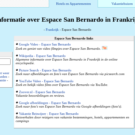
Hotels en Appartementen
Vakantiehuizen
nformatie over Espace San Bernardo in Frankri
-
Frankrijk
- Espace San Bernardo
Espace San Bernardo links
Google Video - Espace San Bernardo
Zoek en geniet van video filmpjes over Espace San Bernardo.
Wikipedia - Espace San Bernardo
Algemene informatie over Espace San Bernardo in Frankrijk in de online
encyclopedie.
Picture Search - Espace San Bernardo
t weer
Zoek naar afbeeldingen en foto's van Espace San Bernardo via picsearch.com
heden
-
ntie
-
YouTube Video - Espace San Bernardo
Zoek en bekijk video films over Espace San Bernardo via YouTube.
Zoover.nl - Espace San Bernardo
Vakantie beoordelingen en reviews.
Google afbeeldingen - Espace San Bernardo
Zoek naar foto's van Espace San Bernardo via Google afbeeldingen (foto's).
Vakantie Reiswijzer - Espace San Bernardo
Reisverhalen door reizigers van vakantie bestemmingen, hotels, appartementen en
campings