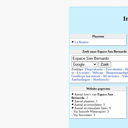
I
Plaatsen
La Rosière
Zoek naar Espace San Bernardo
Zoektips:
Vliegvakantie
-
Zonvakantie
-
He
in
-
Excursies
-
Webcam
-
Bezienswaardig
Goedkope last minute
-
All inclusive
-
Vaka
Aanbiedingen
-
Weerbericht
-
Website gegevens
Aantal foto's van
Espace San
Bernardo
: 2
Aantal plaatsen: 1
Aantal accomodaties: 3
Aantal accomodatie links: 9
- Via Sunweb Wintersport: 3
- Via Snowtime: 3