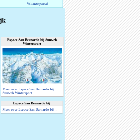
Vakantieportal
jk
Espace San Bernardo bij Sunweb
Wintersport
Meer over Espace San Bernardo bij
Sunweb Wintersport...
Espace San Bernardo bij
Meer over Espace San Bernardo bij ...