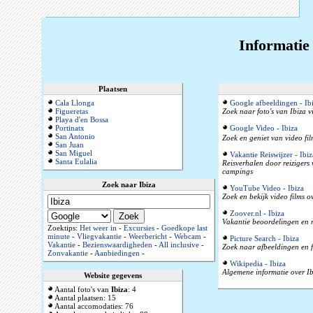
Informatie 
Plaatsen
Cala Llonga
Google afbeeldingen - Ib
Figueretas
Zoek naar foto's van Ibiza v
Playa d'en Bossa
Portinatx
Google Video - Ibiza
San Antonio
Zoek en geniet van video fil
San Juan
San Miguel
Vakantie Reiswijzer - Ibiz
Santa Eulalia
Reisverhalen door reizigers
campings
Zoek naar Ibiza
YouTube Video - Ibiza
Zoek en bekijk video films o
Zoover.nl - Ibiza
Vakantie beoordelingen en r
Zoektips:
Het weer in
-
Excursies
-
Goedkope last
minute
-
Vliegvakantie
-
Weerbericht
-
Webcam
-
Picture Search - Ibiza
Vakantie
-
Bezienswaardigheden
-
All inclusive
-
Zoek naar afbeeldingen en f
Zonvakantie
-
Aanbiedingen
-
Wikipedia - Ibiza
Algemene informatie over Ib
Website gegevens
Aantal foto's van
Ibiza
: 4
Aantal plaatsen: 15
Aantal accomodaties: 76