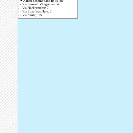
Aantal accomodatie links: 88
- Via Sunweb Vliegreizen: 48
- Via Neckermann: 7
- Via Eliza Was Here: 5
- Via Suntip: 15