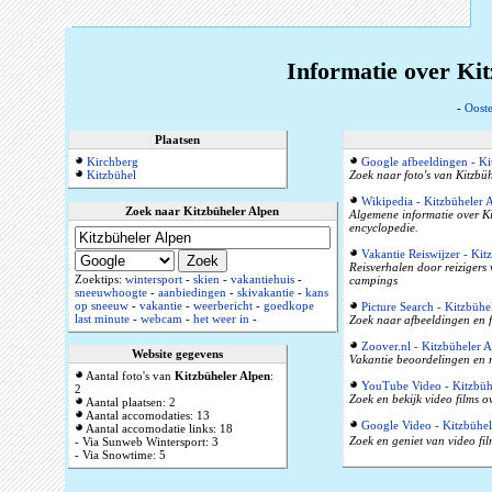
Informatie over Kit
-
Ooste
Plaatsen
Kirchberg
Google afbeeldingen - Ki
Kitzbühel
Zoek naar foto's van Kitzbüh
Wikipedia - Kitzbüheler 
Zoek naar Kitzbüheler Alpen
Algemene informatie over Ki
encyclopedie.
Vakantie Reiswijzer - Kit
Reisverhalen door reizigers
Zoektips:
wintersport
-
skien
-
vakantiehuis
-
campings
sneeuwhoogte
-
aanbiedingen
-
skivakantie
-
kans
op sneeuw
-
vakantie
-
weerbericht
-
goedkope
Picture Search - Kitzbühe
last minute
-
webcam
-
het weer in
-
Zoek naar afbeeldingen en f
Zoover.nl - Kitzbüheler 
Website gegevens
Vakantie beoordelingen en r
Aantal foto's van
Kitzbüheler Alpen
:
YouTube Video - Kitzbüh
2
Zoek en bekijk video films o
Aantal plaatsen: 2
Aantal accomodaties: 13
Google Video - Kitzbühel
Aantal accomodatie links: 18
Zoek en geniet van video fil
- Via Sunweb Wintersport: 3
- Via Snowtime: 5