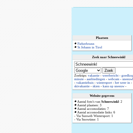
Plaatsen
Fieberbrunn
St Johann in Tirol
Zoek naar Schneewinkl
Zoektips:
vakantie
-
weerbericht
-
goedkope
minute
-
aanbiedingen
-
webcam
-
sneeuw
-
vakantiehuis
-
wintersport
-
het weer in
-
skivakantie
-
skien
-
kans op sneeuw
-
Website gegevens
Aantal foto's van
Schneewinkl
: 2
Aantal plaatsen: 3
Aantal accomodaties: 7
Aantal accomodatie links: 6
- Via Sunweb Wintersport: 1
- Via Snowtime: 1