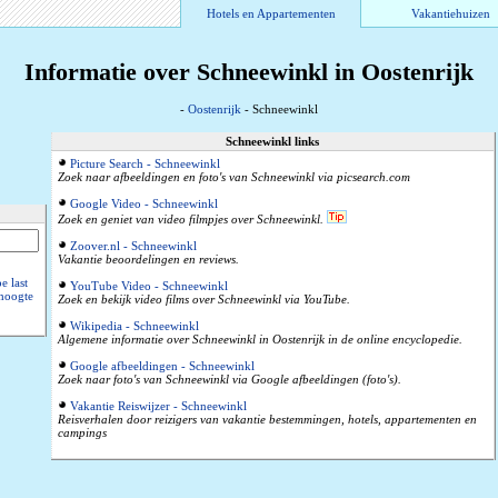
Hotels en Appartementen
Vakantiehuizen
Informatie over Schneewinkl in Oostenrijk
-
Oostenrijk
- Schneewinkl
Schneewinkl links
Picture Search - Schneewinkl
Zoek naar afbeeldingen en foto's van Schneewinkl via picsearch.com
Google Video - Schneewinkl
Zoek en geniet van video filmpjes over Schneewinkl.
Zoover.nl - Schneewinkl
Vakantie beoordelingen en reviews.
 last
YouTube Video - Schneewinkl
hoogte
Zoek en bekijk video films over Schneewinkl via YouTube.
Wikipedia - Schneewinkl
Algemene informatie over Schneewinkl in Oostenrijk in de online encyclopedie.
Google afbeeldingen - Schneewinkl
Zoek naar foto's van Schneewinkl via Google afbeeldingen (foto's).
Vakantie Reiswijzer - Schneewinkl
Reisverhalen door reizigers van vakantie bestemmingen, hotels, appartementen en
campings