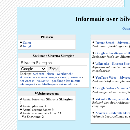
Informatie over Silv
-
Ooste
Plaatsen
Galtür
Picture Search - Silvretta
Ischgl
Zoek naar afbeeldingen en f
Google afbeeldingen - Sil
Zoek naar Silvretta Skiregion
Zoek naar foto's van Silvret
Wikipedia - Silvretta Ski
Algemene informatie over Sil
encyclopedie.
Zoektips:
webcam
-
skien
-
weerbericht
-
skivakantie
-
sneeuwhoogte
-
kans op sneeuw
-
YouTube Video - Silvrett
het weer in
-
vakantie
-
goedkope last minute
-
Zoek en bekijk video films o
wintersport
-
aanbiedingen
-
vakantiehuis
-
Google Video - Silvretta 
Zoek en geniet van video fil
Website gegevens
Vakantie Reiswijzer - Silv
Aantal foto's van
Silvretta Skiregion
:
Reisverhalen door reizigers
2
campings
Aantal plaatsen: 4
Aantal accomodaties: 9
Zoover.nl - Silvretta Skir
Aantal accomodatie links: 11
Vakantie beoordelingen en r
- Via Snowtime: 2