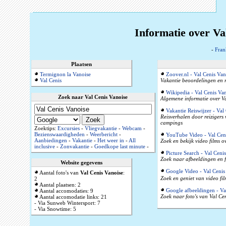
Informatie over Va
-
Fran
Plaatsen
Termignon la Vanoise
Zoover.nl - Val Cenis Van
Val Cenis
Vakantie beoordelingen en r
Wikipedia - Val Cenis Va
Zoek naar Val Cenis Vanoise
Algemene informatie over Va
Vakantie Reiswijzer - Val
Reisverhalen door reizigers
campings
Zoektips:
Excursies
-
Vliegvakantie
-
Webcam
-
Bezienswaardigheden
-
Weerbericht
-
YouTube Video - Val Cen
Aanbiedingen
-
Vakantie
-
Het weer in
-
All
Zoek en bekijk video films o
inclusive
-
Zonvakantie
-
Goedkope last minute
-
Picture Search - Val Ceni
Zoek naar afbeeldingen en f
Website gegevens
Google Video - Val Cenis
Aantal foto's van
Val Cenis Vanoise
:
Zoek en geniet van video fil
2
Aantal plaatsen: 2
Google afbeeldingen - Va
Aantal accomodaties: 9
Zoek naar foto's van Val Cen
Aantal accomodatie links: 21
- Via Sunweb Wintersport: 7
- Via Snowtime: 5