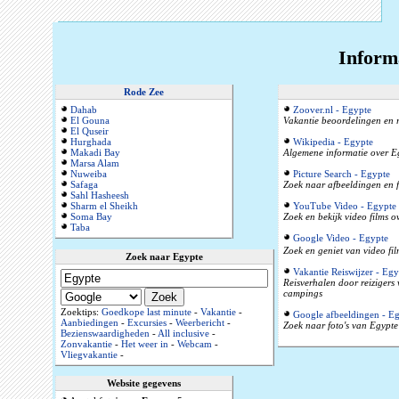
Inform
Rode Zee
Dahab
Zoover.nl - Egypte
El Gouna
Vakantie beoordelingen en r
El Quseir
Hurghada
Wikipedia - Egypte
Makadi Bay
Algemene informatie over Eg
Marsa Alam
Nuweiba
Picture Search - Egypte
Safaga
Zoek naar afbeeldingen en f
Sahl Hasheesh
Sharm el Sheikh
YouTube Video - Egypte
Soma Bay
Zoek en bekijk video films 
Taba
Google Video - Egypte
Zoek en geniet van video fil
Zoek naar Egypte
Vakantie Reiswijzer - Egy
Reisverhalen door reizigers
campings
Zoektips:
Goedkope last minute
-
Vakantie
-
Google afbeeldingen - E
Aanbiedingen
-
Excursies
-
Weerbericht
-
Zoek naar foto's van Egypte 
Bezienswaardigheden
-
All inclusive
-
Zonvakantie
-
Het weer in
-
Webcam
-
Vliegvakantie
-
Website gegevens