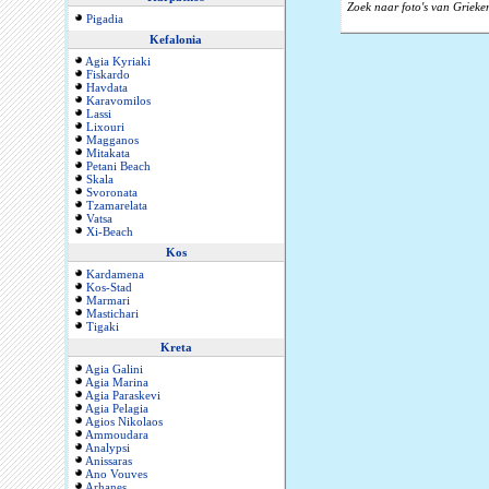
Zoek naar foto's van Grieke
Pigadia
Kefalonia
Agia Kyriaki
Fiskardo
Havdata
Karavomilos
Lassi
Lixouri
Magganos
Mitakata
Petani Beach
Skala
Svoronata
Tzamarelata
Vatsa
Xi-Beach
Kos
Kardamena
Kos-Stad
Marmari
Mastichari
Tigaki
Kreta
Agia Galini
Agia Marina
Agia Paraskevi
Agia Pelagia
Agios Nikolaos
Ammoudara
Analypsi
Anissaras
Ano Vouves
Arhanes