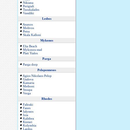
Nikiana
Perigiali
Tsoukalades
Vassiliki
Lesbos
Anaxos
Molivos
Petra
Skala Kalloni
Mykonos
Elia Beach
Mykonos-stad
Plati Yialos
Parga
Parga dorp
Peloponnesos
Agios Nikolaos Pelop
Gialova
Kamaria
Methoni
Stoupa
Verga
Rhodos
Faliraki
Fanes
Ialyssos
Ixia
Kalithea
Kiotari
Kolymbia
Lardos