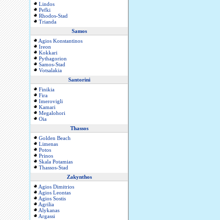
Lindos
Pefki
Rhodos-Stad
Trianda
Samos
Agios Konstantinos
Ireon
Kokkari
Pythagorion
Samos-Stad
Votsalakia
Santorini
Finikia
Fira
Imerovigli
Kamari
Megalohori
Oia
Thassos
Golden Beach
Limenas
Potos
Prinos
Skala Potamias
Thassos-Stad
Zakynthos
Agios Dimitrios
Agios Leontas
Agios Sostis
Agrilia
Alykanas
Argassi