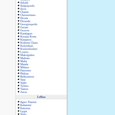
Arkadi
Atsipopoulo
Axos
Chania
Chersonissos
Drosia
Elounda
Georgioupolis
Gerani
Gouves
Katalagari
Kerasia Kreta
Kissamos
Kokkini Chani
Kolymbari
Koutouloufari
Loutro
Makrigialos
Maleme
Malia
Matala
Milatos
Panormo
Plakias
Rethymnon
Sissi
Stalis
Tylisos
Vamos
Zaros
Lefkas
Agios Yiannis
Kalamitsi
Katouna
Lygia
Nidri