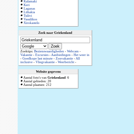
Kalamaki
Keri
Laganas
Lithakia
Tsilivi
Vassilikos
Xirokastelo
Zoek naar Griekenland
Zoektips:
Bezienswaardigheden
-
Webcam
-
Vakantie
-
Excursies
-
Aanbiedingen
-
Het weer in
-
Goedkope last minute
-
Zonvakantie
-
All
inclusive
-
Vliegvakantie
-
Weerbericht
-
Website gegevens
Aantal foto's van
Griekenland
: 6
Aantal gebieden: 20
Aantal plaatsen: 212