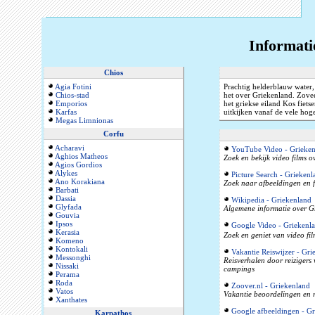
Informati
Chios
Agia Fotini
Prachtig helderblauw water
Chios-stad
het over Griekenland. Zovee
Emporios
het griekse eiland Kos fiet
Karfas
uitkijken vanaf de vele hog
Megas Limnionas
Corfu
Acharavi
YouTube Video - Grieken
Aghios Matheos
Zoek en bekijk video films 
Agios Gordios
Alykes
Picture Search - Griekenl
Ano Korakiana
Zoek naar afbeeldingen en f
Barbati
Dassia
Wikipedia - Griekenland
Glyfada
Algemene informatie over Gr
Gouvia
Ipsos
Google Video - Griekenl
Kerasia
Zoek en geniet van video fi
Komeno
Kontokali
Vakantie Reiswijzer - Gri
Messonghi
Reisverhalen door reizigers
Nissaki
campings
Perama
Roda
Zoover.nl - Griekenland
Vatos
Vakantie beoordelingen en r
Xanthates
Google afbeeldingen - Gr
Karpathos