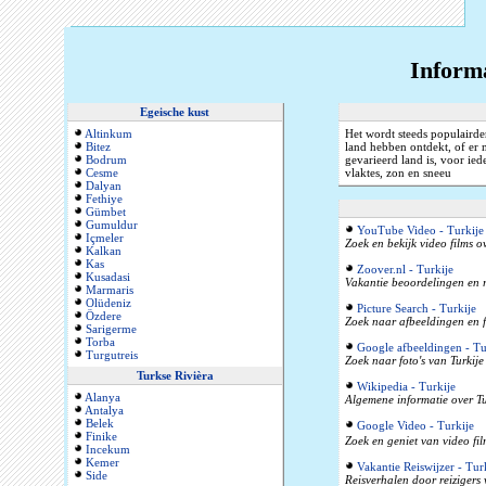
Informa
Egeische kust
Altinkum
Het wordt steeds populairder
Bitez
land hebben ontdekt, of er 
Bodrum
gevarieerd land is, voor ied
Cesme
vlaktes, zon en sneeu
Dalyan
Fethiye
Gümbet
Gumuldur
YouTube Video - Turkije
Içmeler
Zoek en bekijk video films o
Kalkan
Kas
Zoover.nl - Turkije
Kusadasi
Vakantie beoordelingen en r
Marmaris
Olüdeniz
Picture Search - Turkije
Özdere
Zoek naar afbeeldingen en f
Sarigerme
Torba
Google afbeeldingen - Tu
Turgutreis
Zoek naar foto's van Turkije
Turkse Rivièra
Wikipedia - Turkije
Alanya
Algemene informatie over Tu
Antalya
Belek
Google Video - Turkije
Finike
Zoek en geniet van video fil
Incekum
Kemer
Vakantie Reiswijzer - Tur
Side
Reisverhalen door reizigers