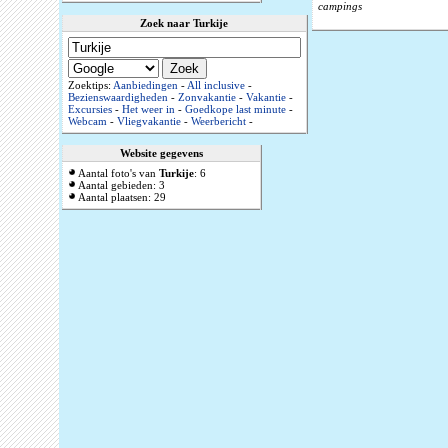
campings
Zoek naar Turkije
Zoektips:
Aanbiedingen
-
All inclusive
-
Bezienswaardigheden
-
Zonvakantie
-
Vakantie
-
Excursies
-
Het weer in
-
Goedkope last minute
-
Webcam
-
Vliegvakantie
-
Weerbericht
-
Website gegevens
Aantal foto's van
Turkije
: 6
Aantal gebieden: 3
Aantal plaatsen: 29