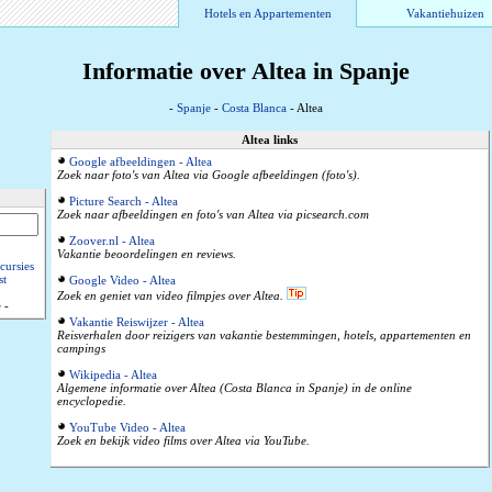
Hotels en Appartementen
Vakantiehuizen
Informatie over Altea in Spanje
-
Spanje
-
Costa Blanca
- Altea
Altea links
Google afbeeldingen - Altea
Zoek naar foto's van Altea via Google afbeeldingen (foto's).
Picture Search - Altea
Zoek naar afbeeldingen en foto's van Altea via picsearch.com
Zoover.nl - Altea
Vakantie beoordelingen en reviews.
cursies
st
Google Video - Altea
Zoek en geniet van video filmpjes over Altea.
e
-
Vakantie Reiswijzer - Altea
Reisverhalen door reizigers van vakantie bestemmingen, hotels, appartementen en
campings
Wikipedia - Altea
Algemene informatie over Altea (Costa Blanca in Spanje) in de online
encyclopedie.
YouTube Video - Altea
Zoek en bekijk video films over Altea via YouTube.