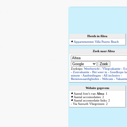
Hotels in Altea
Appartementen Villa Puerto Beach
Zoek naar Altea
Zoektips:
Weerbericht
-
Vliegvakantie
-
Ex
-
Zonvakantie
-
Het weer in
-
Goedkope la
minute
-
Aanbiedingen
-
All inclusive
-
Bezienswaardigheden
-
Webcam
-
Vakanti
Website gegevens
Aantal foto's van
Altea
: 1
Aantal accomodaties: 2
Aantal accomodatie links: 2
- Via Sunweb Vliegreizen: 2