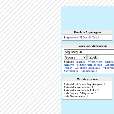
Hotels in Arguineguin
Aparthotel El Dorado Beach
Zoek naar Arguineguin
Zoektips:
Vakantie
-
Weerbericht
-
Excursi
inclusive
-
Bezienswaardigheden
-
Webca
weer in
-
Goedkope last minute
-
Vliegvak
Zonvakantie
-
Aanbiedingen
-
Website gegevens
Aantal foto's van
Arguineguin
: 1
Aantal accomodaties: 1
Aantal accomodatie links: 2
- Via Sunweb Vliegreizen: 1
- Via Neckermann: 1