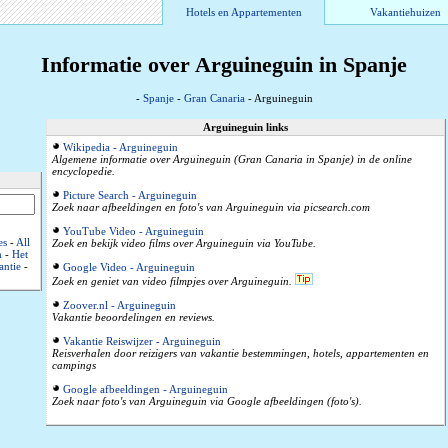
Hotels en Appartementen
Vakantiehuizen
Informatie over Arguineguin in Spanje
-
Spanje
-
Gran Canaria
- Arguineguin
Arguineguin links
Wikipedia - Arguineguin
Algemene informatie over Arguineguin (Gran Canaria in Spanje) in de online
encyclopedie.
Picture Search - Arguineguin
Zoek naar afbeeldingen en foto's van Arguineguin via picsearch.com
YouTube Video - Arguineguin
es
-
All
Zoek en bekijk video films over Arguineguin via YouTube.
m
-
Het
antie
-
Google Video - Arguineguin
Zoek en geniet van video filmpjes over Arguineguin.
Zoover.nl - Arguineguin
Vakantie beoordelingen en reviews.
Vakantie Reiswijzer - Arguineguin
Reisverhalen door reizigers van vakantie bestemmingen, hotels, appartementen en
campings
Google afbeeldingen - Arguineguin
Zoek naar foto's van Arguineguin via Google afbeeldingen (foto's).