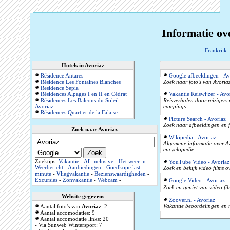
Informatie ov
-
Frankrijk
Hotels in Avoriaz
Résidence Antares
Google afbeeldingen - Av
Résidence Les Fontaines Blanches
Zoek naar foto's van Avoriaz
Residence Sepia
Résidences Alpages I en II en Cédrat
Vakantie Reiswijzer - Avo
Résidences Les Balcons du Soleil
Reisverhalen door reizigers
Avoriaz
campings
Résidences Quartier de la Falaise
Picture Search - Avoriaz
Zoek naar afbeeldingen en f
Zoek naar Avoriaz
Wikipedia - Avoriaz
Algemene informatie over Avo
encyclopedie.
Zoektips:
Vakantie
-
All inclusive
-
Het weer in
-
YouTube Video - Avoriaz
Weerbericht
-
Aanbiedingen
-
Goedkope last
Zoek en bekijk video films o
minute
-
Vliegvakantie
-
Bezienswaardigheden
-
Excursies
-
Zonvakantie
-
Webcam
-
Google Video - Avoriaz
Zoek en geniet van video fil
Website gegevens
Zoover.nl - Avoriaz
Vakantie beoordelingen en r
Aantal foto's van
Avoriaz
: 2
Aantal accomodaties: 9
Aantal accomodatie links: 20
- Via Sunweb Wintersport: 7