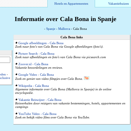
Hotels en Appartementen
Vakantiehuizen
Informatie over Cala Bona in Spanje
-
Spanje
-
Mallorca
- Cala Bona
Cala Bona links
Google afbeeldingen - Cala Bona
Zoek naar foto's van Cala Bona via Google afbeeldingen (foto's).
Picture Search - Cala Bona
Zoek naar afbeeldingen en foto's van Cala Bona via picsearch.com
Zoover.nl - Cala Bona
Vakantie beoordelingen en reviews.
eden
-
Google Video - Cala Bona
nclusive
Zoek en geniet van video filmpjes over Cala Bona.
Wikipedia - Cala Bona
Algemene informatie over Cala Bona (Mallorca in Spanje) in de online
encyclopedie.
Vakantie Reiswijzer - Cala Bona
Reisverhalen door reizigers van vakantie bestemmingen, hotels, appartementen en
campings
YouTube Video - Cala Bona
Zoek en bekijk video films over Cala Bona via YouTube.