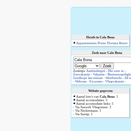
Hotels in Cala Bona
Appartementen Protur Floriana Resort
Zoek naar Cala Bona
Zoektips:
Aanbiedingen
-
Het weer in
-
Zonvakantie
-
Vakantie
-
Bezienswaardigh
Goedkope last minute
-
Weerbericht
-
All i
-
Webcam
-
Excursies
-
Vliegvakantie
-
Website gegevens
Aantal foto's van
Cala Bona
: 1
Aantal accomodaties: 3
Aantal accomodatie links: 5
- Via Sunweb Vliegreizen: 3
- Via Neckermann: 1
- Via Suntip: 1