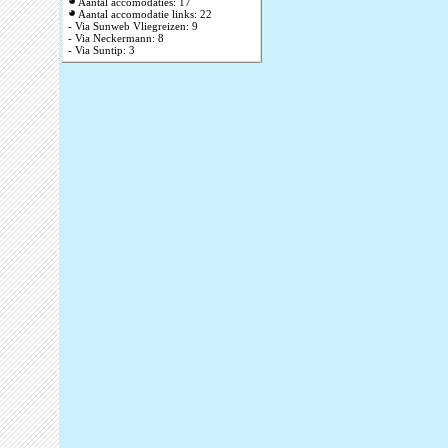
Aantal accomodaties: 17
Aantal accomodatie links: 22
- Via Sunweb Vliegreizen: 9
- Via Neckermann: 8
- Via Suntip: 3