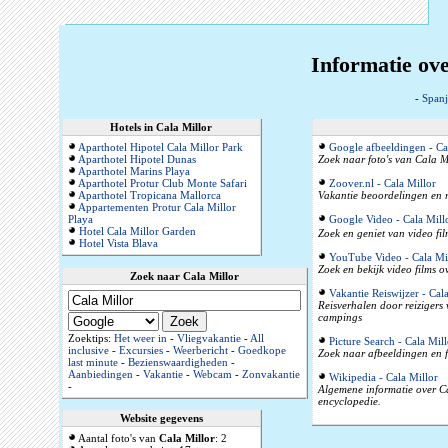
Informatie ove
-
Spanj
Hotels in Cala Millor
Aparthotel Hipotel Cala Millor Park
Google afbeeldingen - Ca
Aparthotel Hipotel Dunas
Zoek naar foto's van Cala Mi
Aparthotel Marins Playa
Aparthotel Protur Club Monte Safari
Zoover.nl - Cala Millor
Aparthotel Tropicana Mallorca
Vakantie beoordelingen en r
Appartementen Protur Cala Millor
Playa
Google Video - Cala Mill
Hotel Cala Millor Garden
Zoek en geniet van video fil
Hotel Vista Blava
YouTube Video - Cala Mi
Zoek en bekijk video films o
Zoek naar Cala Millor
Vakantie Reiswijzer - Cal
Reisverhalen door reizigers
campings
Zoektips:
Het weer in
-
Vliegvakantie
-
All
Picture Search - Cala Mill
inclusive
-
Excursies
-
Weerbericht
-
Goedkope
Zoek naar afbeeldingen en f
last minute
-
Bezienswaardigheden
-
Aanbiedingen
-
Vakantie
-
Webcam
-
Zonvakantie
Wikipedia - Cala Millor
-
Algemene informatie over Ca
encyclopedie.
Website gegevens
Aantal foto's van
Cala Millor
: 2