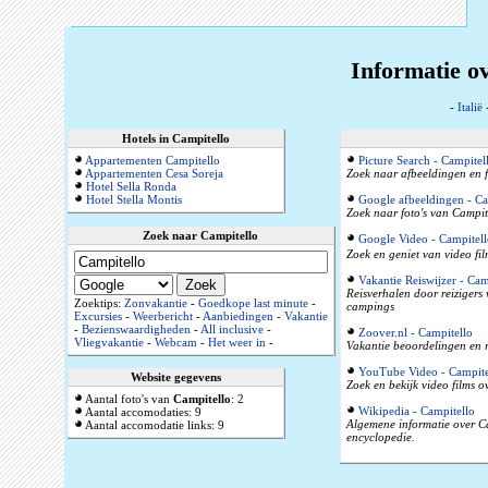
Informatie ov
-
Italië
Hotels in Campitello
Appartementen Campitello
Picture Search - Campitel
Appartementen Cesa Soreja
Zoek naar afbeeldingen en f
Hotel Sella Ronda
Hotel Stella Montis
Google afbeeldingen - Ca
Zoek naar foto's van Campite
Zoek naar Campitello
Google Video - Campitell
Zoek en geniet van video fil
Vakantie Reiswijzer - Cam
Reisverhalen door reizigers
Zoektips:
Zonvakantie
-
Goedkope last minute
-
campings
Excursies
-
Weerbericht
-
Aanbiedingen
-
Vakantie
-
Bezienswaardigheden
-
All inclusive
-
Zoover.nl - Campitello
Vliegvakantie
-
Webcam
-
Het weer in
-
Vakantie beoordelingen en r
YouTube Video - Campite
Website gegevens
Zoek en bekijk video films o
Aantal foto's van
Campitello
: 2
Wikipedia - Campitello
Aantal accomodaties: 9
Algemene informatie over Cam
Aantal accomodatie links: 9
encyclopedie.