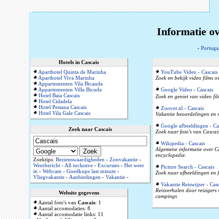
Informatie ov
-
Portuga
Hotels in Cascais
Aparthotel Quinta de Marinha
YouTube Video - Cascais
Aparthotel Viva Marinha
Zoek en bekijk video films o
Appartementen Vila Bicauda
Appartementen Villa Bicuda
Google Video - Cascais
Hotel Baia Cascais
Zoek en geniet van video fil
Hotel Cidadela
Hotel Pestana Cascais
Zoover.nl - Cascais
Hotel Vila Gale Cascais
Vakantie beoordelingen en r
Google afbeeldingen - Ca
Zoek naar Cascais
Zoek naar foto's van Cascais
Wikipedia - Cascais
Algemene informatie over Ca
encyclopedie.
Zoektips:
Bezienswaardigheden
-
Zonvakantie
-
Weerbericht
-
All inclusive
-
Excursies
-
Het weer
Picture Search - Cascais
in
-
Webcam
-
Goedkope last minute
-
Zoek naar afbeeldingen en f
Vliegvakantie
-
Aanbiedingen
-
Vakantie
-
Vakantie Reiswijzer - Casc
Reisverhalen door reizigers
Website gegevens
campings
Aantal foto's van
Cascais
: 1
Aantal accomodaties: 8
Aantal accomodatie links: 11