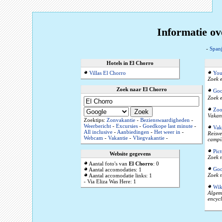
Informatie ov
-
Span
Hotels in El Chorro
Villas El Chorro
You
Zoek e
Zoek naar El Chorro
Goo
Zoek e
Zoo
Vakant
Zoektips:
Zonvakantie
-
Bezienswaardigheden
-
Weerbericht
-
Excursies
-
Goedkope last minute
-
Vak
All inclusive
-
Aanbiedingen
-
Het weer in
-
Reisve
Webcam
-
Vakantie
-
Vliegvakantie
-
campi
Pic
Website gegevens
Zoek n
Aantal foto's van
El Chorro
: 0
Goo
Aantal accomodaties: 1
Zoek n
Aantal accomodatie links: 1
- Via Eliza Was Here: 1
Wik
Algeme
encyc