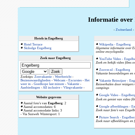
Informatie over
-
Zwitserland
-
Hotels in Engelberg
Hotel Terrace
Wikipedia - Engelberg
Skilodge Engelberg
Algemene informatie over En
online encyclopedie.
Zoek naar Engelberg
YouTube Video - Engelb
Zoek en bekijk video films 
Zoover.nl - Engelberg
Vakantie beoordelingen en r
Zoektips:
Zonvakantie
-
Weerbericht
-
Bezienswaardigheden
-
Webcam
-
Excursies
-
Het
Vakantie Reiswijzer - Eng
weer in
-
Goedkope last minute
-
Vakantie
-
Reisverhalen door reizigers
Aanbiedingen
-
All inclusive
-
Vliegvakantie
-
campings
Google Video - Engelber
Website gegevens
Zoek en geniet van video fi
Aantal foto's van
Engelberg
: 2
Google afbeeldingen - E
Aantal accomodaties: 6
Zoek naar foto's van Engelb
Aantal accomodatie links: 3
- Via Sunweb Wintersport: 1
Picture Search - Engelber
Zoek naar afbeeldingen en f