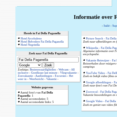
Informatie over F
-
Italië
-
Sup
Hotels in Fai Della Paganella
Hotel Arcobaleno
Picture Search - Fai Della
Hotel Belvedere Fai Della Paganella
Zoek naar afbeeldingen en f
Hotel Negritella
Wikipedia - Fai Della Pag
Algemene informatie over Fa
Zoek naar Fai Della Paganella
encyclopedie.
Vakantie Reiswijzer - Fai 
Reisverhalen door reizigers
campings
Zoektips:
Bezienswaardigheden
-
Webcam
-
All
inclusive
-
Goedkope last minute
-
Vliegvakantie
-
YouTube Video - Fai Dell
Zonvakantie
-
Aanbiedingen
-
Excursies
-
Het
Zoek en bekijk video films 
weer in
-
Weerbericht
-
Vakantie
-
Google afbeeldingen - Fai
Zoek naar foto's van Fai De
Website gegevens
Zoover.nl - Fai Della Pag
Aantal foto's van
Fai Della
Vakantie beoordelingen en r
Paganella
: 1
Aantal accomodaties: 5
Google Video - Fai Della 
Aantal accomodatie links: 5
Zoek en geniet van video fi