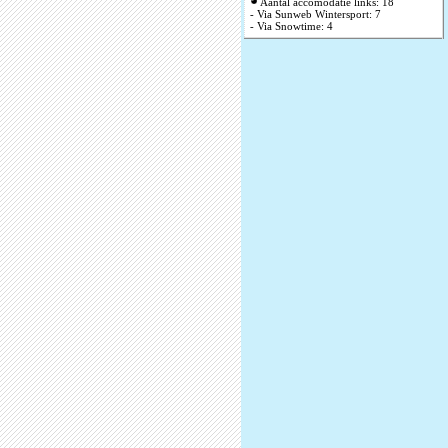
Aantal accomodatie links: 18
- Via Sunweb Wintersport: 7
- Via Snowtime: 4