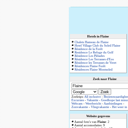
Hotels in Flaine
Chalets Hameau de Flaine
Hotel Village Club du Soleil Flaine
Résidence de la Forêt
Residence Le Refuge du Golf
Résidence Les Pléïades
Résidence Les Terrasses d'Eos
Résidence les Terrasses de Veret
Résidences Flaine Forêt
Résidences Flaine Montsoleil
Zoek naar Flaine
Zoektips:
All inclusive
-
Bezienswaardighe
Excursies
-
Vakantie
-
Goedkope last minu
Webcam
-
Weerbericht
-
Aanbiedingen
-
Zonvakantie
-
Vliegvakantie
-
Het weer in
Website gegevens
Aantal foto's van
Flaine
: 2
Aantal accomodaties: 9