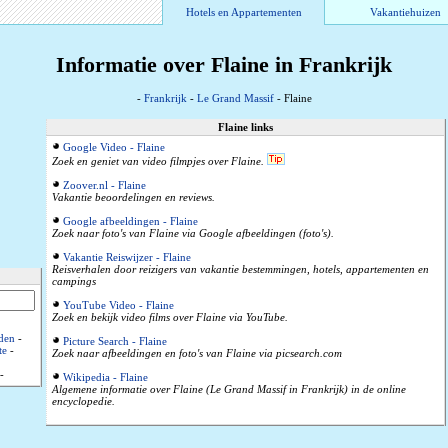
Hotels en Appartementen
Vakantiehuizen
Informatie over Flaine in Frankrijk
-
Frankrijk
-
Le Grand Massif
- Flaine
Flaine links
Google Video - Flaine
Zoek en geniet van video filmpjes over Flaine.
Zoover.nl - Flaine
Vakantie beoordelingen en reviews.
Google afbeeldingen - Flaine
Zoek naar foto's van Flaine via Google afbeeldingen (foto's).
Vakantie Reiswijzer - Flaine
Reisverhalen door reizigers van vakantie bestemmingen, hotels, appartementen en
campings
YouTube Video - Flaine
Zoek en bekijk video films over Flaine via YouTube.
den
-
Picture Search - Flaine
te
-
Zoek naar afbeeldingen en foto's van Flaine via picsearch.com
-
Wikipedia - Flaine
Algemene informatie over Flaine (Le Grand Massif in Frankrijk) in de online
encyclopedie.