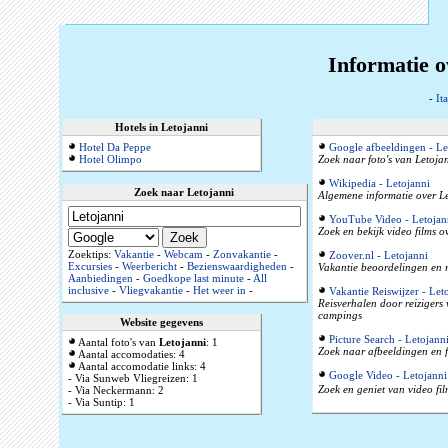
Informatie o
-
Ita
Hotels in Letojanni
Hotel Da Peppe
Google afbeeldingen - Le
Hotel Olimpo
Zoek naar foto's van Letojan
Wikipedia - Letojanni
Zoek naar Letojanni
Algemene informatie over Let
YouTube Video - Letojan
Zoek en bekijk video films o
Zoektips:
Vakantie
-
Webcam
-
Zonvakantie
-
Zoover.nl - Letojanni
Excursies
-
Weerbericht
-
Bezienswaardigheden
-
Vakantie beoordelingen en r
Aanbiedingen
-
Goedkope last minute
-
All
inclusive
-
Vliegvakantie
-
Het weer in
-
Vakantie Reiswijzer - Let
Reisverhalen door reizigers
campings
Website gegevens
Picture Search - Letojann
Aantal foto's van
Letojanni
: 1
Zoek naar afbeeldingen en f
Aantal accomodaties: 4
Aantal accomodatie links: 4
Google Video - Letojanni
- Via Sunweb Vliegreizen: 1
Zoek en geniet van video fil
- Via Neckermann: 2
- Via Suntip: 1