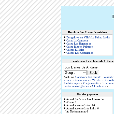
Hotels in Los Llanos de Aridane
Bungalows en Villa's La Palma Jardin
Casas La Camuesa
Casita Los Bejenados
Casita Rincon Palmero
Casitas El Salto
Casitas Los Castellanos
Zoek naar Los Llanos de Aridane
Zoektips:
Goedkope last minute
-
Vakantie
weer in
-
Zonvakantie
-
Weerbericht
-
Web
Aanbiedingen
-
Vliegvakantie
-
Excursies
Bezienswaardigheden
-
All inclusive
-
Website gegevens
Aantal foto's van
Los Llanos de
Aridane
: 1
Aantal accomodaties: 16
Aantal accomodatie links: 6
- Via Neckermann: 6