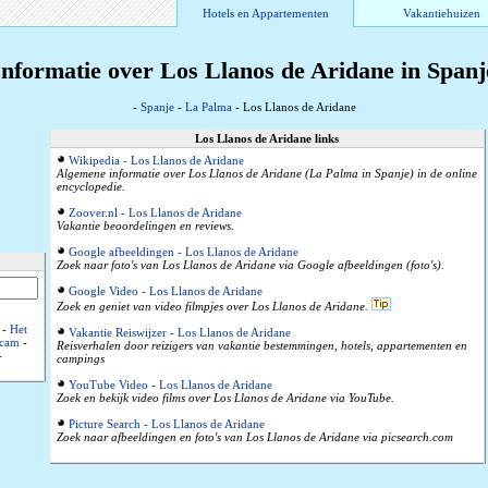
Hotels en Appartementen
Vakantiehuizen
Informatie over Los Llanos de Aridane in Spanj
-
Spanje
-
La Palma
- Los Llanos de Aridane
Los Llanos de Aridane links
Wikipedia - Los Llanos de Aridane
Algemene informatie over Los Llanos de Aridane (La Palma in Spanje) in de online
encyclopedie.
Zoover.nl - Los Llanos de Aridane
Vakantie beoordelingen en reviews.
Google afbeeldingen - Los Llanos de Aridane
Zoek naar foto's van Los Llanos de Aridane via Google afbeeldingen (foto's).
Google Video - Los Llanos de Aridane
Zoek en geniet van video filmpjes over Los Llanos de Aridane.
-
Het
Vakantie Reiswijzer - Los Llanos de Aridane
cam
-
Reisverhalen door reizigers van vakantie bestemmingen, hotels, appartementen en
-
campings
YouTube Video - Los Llanos de Aridane
Zoek en bekijk video films over Los Llanos de Aridane via YouTube.
Picture Search - Los Llanos de Aridane
Zoek naar afbeeldingen en foto's van Los Llanos de Aridane via picsearch.com