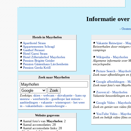
Informatie over
-
Oosten
Hotels in Mayrhofen
Aparthotel Strass
Vakantie Reiswijzer - Ma
Appartementen Schragl
Reisverhalen door reizigers
Gasthof Perauer
campings
Hotel Garni Strass
Hotel Zillertalerhof Mayrhofen
Wikipedia - Mayrhofen
Pension Brigitte Geisler
Algemene informatie over May
Pension Gästenhaus Lärchenheim
encyclopedie.
Pension Gerda Kröll
Picture Search - Mayrhof
Zoek naar afbeeldingen en 
Zoek naar Mayrhofen
Google afbeeldingen - M
Zoek naar foto's van Mayrho
Zoover.nl - Mayrhofen
Zoektips:
skien
-
webcam
-
skivakantie
-
kans op
Vakantie beoordelingen en r
sneeuw
-
weerbericht
-
goedkope last minute
-
aanbiedingen
-
vakantie
-
wintersport
-
het weer
Google Video - Mayrhof
in
-
vakantiehuis
-
sneeuwhoogte
-
Zoek en geniet van video fi
YouTube Video - Mayrho
Website gegevens
Zoek en bekijk video films 
Aantal foto's van
Mayrhofen
: 2
Aantal accomodaties: 28
Aantal accomodatie links: 28