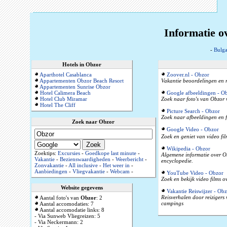
Informatie o
-
Bulga
Hotels in Obzor
Aparthotel Casablanca
Zoover.nl - Obzor
Appartementen Obzor Beach Resort
Vakantie beoordelingen en r
Appartementen Sunrise Obzor
Hotel Calimera Beach
Google afbeeldingen - O
Hotel Club Miramar
Zoek naar foto's van Obzor 
Hotel The Cliff
Picture Search - Obzor
Zoek naar afbeeldingen en f
Zoek naar Obzor
Google Video - Obzor
Zoek en geniet van video fil
Wikipedia - Obzor
Zoektips:
Excursies
-
Goedkope last minute
-
Algemene informatie over Ob
Vakantie
-
Bezienswaardigheden
-
Weerbericht
-
encyclopedie.
Zonvakantie
-
All inclusive
-
Het weer in
-
Aanbiedingen
-
Vliegvakantie
-
Webcam
-
YouTube Video - Obzor
Zoek en bekijk video films 
Website gegevens
Vakantie Reiswijzer - Obz
Reisverhalen door reizigers
Aantal foto's van
Obzor
: 2
campings
Aantal accomodaties: 7
Aantal accomodatie links: 8
- Via Sunweb Vliegreizen: 5
- Via Neckermann: 2