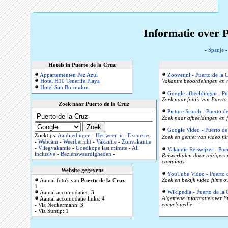
Informatie over P
-
Spanje
Hotels in Puerto de la Cruz
Appartementen Pez Azul
Zoover.nl - Puerto de la 
Hotel H10 Tenerife Playa
Vakantie beoordelingen en r
Hotel San Borondon
Google afbeeldingen - Pu
Zoek naar foto's van Puerto 
Zoek naar Puerto de la Cruz
Picture Search - Puerto de
Zoek naar afbeeldingen en f
Google Video - Puerto de
Zoektips:
Aanbiedingen
-
Het weer in
-
Excursies
Zoek en geniet van video fil
-
Webcam
-
Weerbericht
-
Vakantie
-
Zonvakantie
-
Vliegvakantie
-
Goedkope last minute
-
All
Vakantie Reiswijzer - Pue
inclusive
-
Bezienswaardigheden
-
Reisverhalen door reizigers
campings
Website gegevens
YouTube Video - Puerto d
Zoek en bekijk video films o
Aantal foto's van
Puerto de la Cruz
:
1
Wikipedia - Puerto de la 
Aantal accomodaties: 3
Algemene informatie over Pue
Aantal accomodatie links: 4
encyclopedie.
- Via Neckermann: 3
- Via Suntip: 1