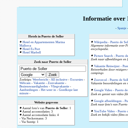
Informatie over 
-
Spanje
Hotels in Puerto de Soller
Hotel en Appartementen Marina
Wikipedia - Puerto de Sol
Mallorca
Algemene informatie over Pu
Hotel Es Port
encyclopedie.
Hotel Marbell
Picture Search - Puerto de
Zoek naar afbeeldingen en f
Zoek naar Puerto de Soller
Vakantie Reiswijzer - Puer
Reisverhalen door reizigers
campings
Zoektips:
Weerbericht
-
All inclusive
-
Excursies
-
Zoover.nl - Puerto de Sol
Webcam
-
Vakantie
-
Zonvakantie
-
Vakantie beoordelingen en r
Bezienswaardigheden
-
Vliegvakantie
-
Aanbiedingen
-
Het weer in
-
Goedkope last
Google Video - Puerto de 
minute
-
Zoek en geniet van video fil
Google afbeeldingen - Pue
Website gegevens
Zoek naar foto's van Puerto 
Aantal foto's van
Puerto de Soller
: 1
YouTube Video - Puerto d
Aantal accomodaties: 3
Zoek en bekijk video films o
Aantal accomodatie links: 4
- Via Neckermann: 3
- Via Suntip: 1