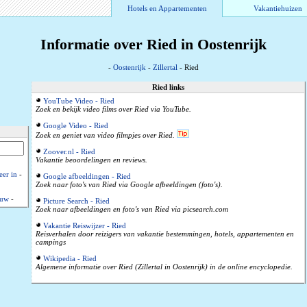
Hotels en Appartementen
Vakantiehuizen
Informatie over Ried in Oostenrijk
-
Oostenrijk
-
Zillertal
- Ried
Ried links
YouTube Video - Ried
Zoek en bekijk video films over Ried via YouTube.
Google Video - Ried
Zoek en geniet van video filmpjes over Ried.
Zoover.nl - Ried
Vakantie beoordelingen en reviews.
eer in
-
Google afbeeldingen - Ried
Zoek naar foto's van Ried via Google afbeeldingen (foto's).
euw
-
Picture Search - Ried
Zoek naar afbeeldingen en foto's van Ried via picsearch.com
Vakantie Reiswijzer - Ried
Reisverhalen door reizigers van vakantie bestemmingen, hotels, appartementen en
campings
Wikipedia - Ried
Algemene informatie over Ried (Zillertal in Oostenrijk) in de online encyclopedie.