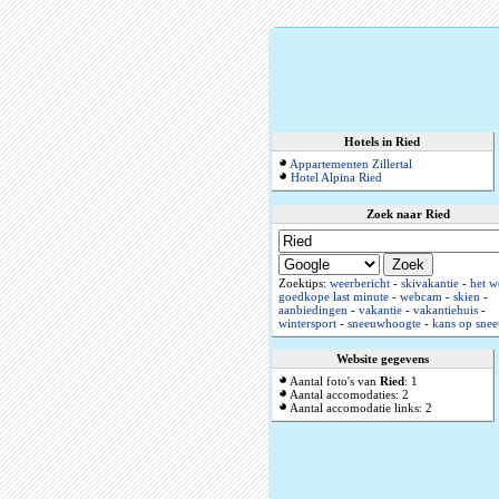
Hotels in Ried
Appartementen Zillertal
Hotel Alpina Ried
Zoek naar Ried
Zoektips:
weerbericht
-
skivakantie
-
het w
goedkope last minute
-
webcam
-
skien
-
aanbiedingen
-
vakantie
-
vakantiehuis
-
wintersport
-
sneeuwhoogte
-
kans op sne
Website gegevens
Aantal foto's van
Ried
: 1
Aantal accomodaties: 2
Aantal accomodatie links: 2