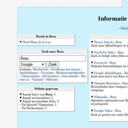
Informatie
-
Spanj
Hotels in Rota
Hotel Playa de la Luz
Picture Search - Rota
Zoek naar afbeeldingen en f
Zoek naar Rota
YouTube Video - Rota
Zoek en bekijk video films o
Zoover.nl - Rota
Vakantie beoordelingen en r
Zoektips:
Weerbericht
-
Goedkope last minute
-
Aanbiedingen
-
Excursies
-
Bezienswaardigheden
Google afbeeldingen - Ro
-
Vliegvakantie
-
All inclusive
-
Zonvakantie
-
Het
Zoek naar foto's van Rota vi
weer in
-
Vakantie
-
Webcam
-
Vakantie Reiswijzer - Rot
Reisverhalen door reizigers
Website gegevens
campings
Aantal foto's van
Rota
: 1
Wikipedia - Rota
Aantal accomodaties: 2
Algemene informatie over Ro
Aantal accomodatie links: 2
encyclopedie.
- Via Sunweb Vliegreizen: 1
- Via Neckermann: 1
Google Video - Rota
Zoek en geniet van video fil