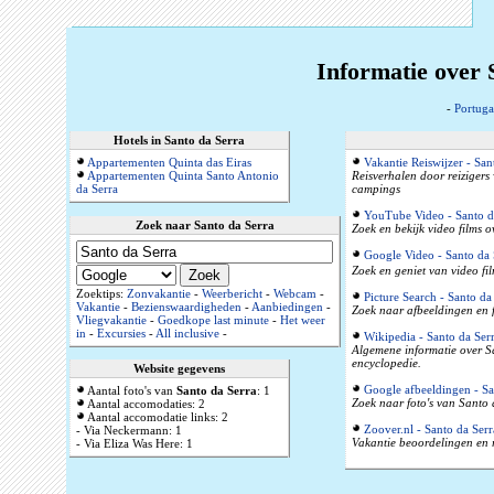
Informatie over 
-
Portuga
Hotels in Santo da Serra
Appartementen Quinta das Eiras
Vakantie Reiswijzer - San
Appartementen Quinta Santo Antonio
Reisverhalen door reizigers
da Serra
campings
YouTube Video - Santo d
Zoek naar Santo da Serra
Zoek en bekijk video films 
Google Video - Santo da 
Zoek en geniet van video fi
Zoektips:
Zonvakantie
-
Weerbericht
-
Webcam
-
Picture Search - Santo da
Vakantie
-
Bezienswaardigheden
-
Aanbiedingen
-
Zoek naar afbeeldingen en 
Vliegvakantie
-
Goedkope last minute
-
Het weer
in
-
Excursies
-
All inclusive
-
Wikipedia - Santo da Ser
Algemene informatie over S
encyclopedie.
Website gegevens
Google afbeeldingen - Sa
Aantal foto's van
Santo da Serra
: 1
Zoek naar foto's van Santo 
Aantal accomodaties: 2
Aantal accomodatie links: 2
Zoover.nl - Santo da Serr
- Via Neckermann: 1
Vakantie beoordelingen en 
- Via Eliza Was Here: 1