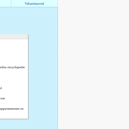
Vakantieportal
online encyclopedie.
).
.com
, appartementen en