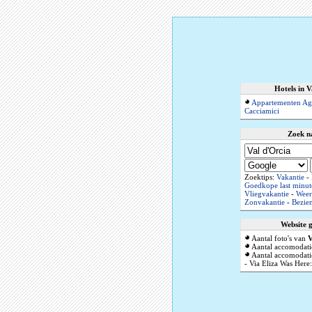
Hotels in V
Appartementen Ag
Cacciamici
Zoek n
Zoektips:
Vakantie
-
Goedkope last minut
Vliegvakantie
-
Weer
Zonvakantie
-
Bezie
Website 
Aantal foto's van
V
Aantal accomodati
Aantal accomodatie
- Via Eliza Was Here: