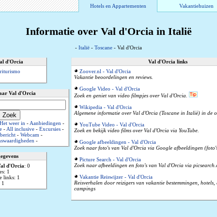
Hotels en Appartementen
Vakantiehuizen
Informatie over Val d'Orcia in Italië
-
Italië
-
Toscane
- Val d'Orcia
al d'Orcia
Val d'Orcia links
riturismo
Zoover.nl - Val d'Orcia
Vakantie beoordelingen en reviews.
Google Video - Val d'Orcia
aar Val d'Orcia
Zoek en geniet van video filmpjes over Val d'Orcia.
Wikipedia - Val d'Orcia
Algemene informatie over Val d'Orcia (Toscane in Italië) in de 
Het weer in
-
Aanbiedingen
-
YouTube Video - Val d'Orcia
e
-
All inclusive
-
Excursies
-
Zoek en bekijk video films over Val d'Orcia via YouTube.
bericht
-
Webcam
-
nswaardigheden
-
Google afbeeldingen - Val d'Orcia
Zoek naar foto's van Val d'Orcia via Google afbeeldingen (foto's
gegevens
Picture Search - Val d'Orcia
Zoek naar afbeeldingen en foto's van Val d'Orcia via picsearch
al d'Orcia
: 0
es: 1
Vakantie Reiswijzer - Val d'Orcia
 links: 1
Reisverhalen door reizigers van vakantie bestemmingen, hotels
 1
campings