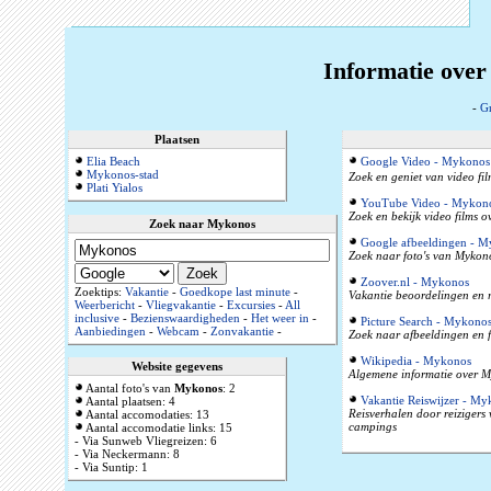
Informatie ove
-
G
Plaatsen
Elia Beach
Google Video - Mykonos
Mykonos-stad
Zoek en geniet van video fi
Plati Yialos
YouTube Video - Mykon
Zoek en bekijk video films 
Zoek naar Mykonos
Google afbeeldingen - 
Zoek naar foto's van Mykono
Zoover.nl - Mykonos
Zoektips:
Vakantie
-
Goedkope last minute
-
Vakantie beoordelingen en r
Weerbericht
-
Vliegvakantie
-
Excursies
-
All
inclusive
-
Bezienswaardigheden
-
Het weer in
-
Picture Search - Mykono
Aanbiedingen
-
Webcam
-
Zonvakantie
-
Zoek naar afbeeldingen en 
Wikipedia - Mykonos
Website gegevens
Algemene informatie over M
Aantal foto's van
Mykonos
: 2
Vakantie Reiswijzer - My
Aantal plaatsen: 4
Reisverhalen door reizigers
Aantal accomodaties: 13
campings
Aantal accomodatie links: 15
- Via Sunweb Vliegreizen: 6
- Via Neckermann: 8
- Via Suntip: 1