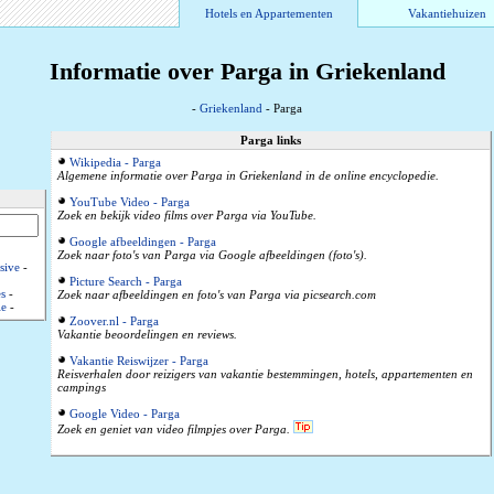
Hotels en Appartementen
Vakantiehuizen
Informatie over Parga in Griekenland
-
Griekenland
- Parga
Parga links
Wikipedia - Parga
Algemene informatie over Parga in Griekenland in de online encyclopedie.
YouTube Video - Parga
Zoek en bekijk video films over Parga via YouTube.
Google afbeeldingen - Parga
Zoek naar foto's van Parga via Google afbeeldingen (foto's).
sive
-
Picture Search - Parga
s
-
Zoek naar afbeeldingen en foto's van Parga via picsearch.com
ie
-
Zoover.nl - Parga
Vakantie beoordelingen en reviews.
Vakantie Reiswijzer - Parga
Reisverhalen door reizigers van vakantie bestemmingen, hotels, appartementen en
campings
Google Video - Parga
Zoek en geniet van video filmpjes over Parga.