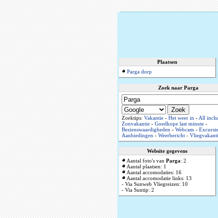
Plaatsen
Parga dorp
Zoek naar Parga
Zoektips:
Vakantie
-
Het weer in
-
All inclu
Zonvakantie
-
Goedkope last minute
-
Bezienswaardigheden
-
Webcam
-
Excursie
Aanbiedingen
-
Weerbericht
-
Vliegvakant
Website gegevens
Aantal foto's van
Parga
: 2
Aantal plaatsen: 1
Aantal accomodaties: 16
Aantal accomodatie links: 13
- Via Sunweb Vliegreizen: 10
- Via Suntip: 2