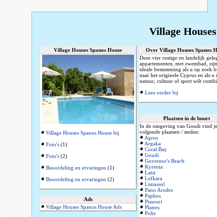
Village House
Village Houses Spanos House
Over Village Houses Spanos 
Deze vier rustige en landelijk gel
appartementen, met zwembad, zijn
ideale bestemming als u op zoek b
naar het originele Cyprus en als u 
natuur, cultuur of sport wilt comb
Lees verder bij
Plaatsen in de buurt
In de omgeving van Goudi vind je
volgende plaatsen / steden:
Village Houses Spanos House bij
Agros
Argaka
Foto's
(1)
Coral Bay
Goudi
Foto's
(2)
Governor's Beach
Kyrenia
Beoordeling en ervaringen
(1)
Latsi
Lefkara
Beoordeling en ervaringen
(2)
Limassol
Pano Arodes
Paphos
Ads
Pissouri
Village Houses Spanos House Ads
Platres
Polis