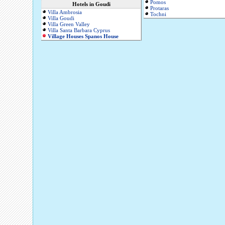
Pomos
Hotels in Goudi
Protaras
Villa Ambrosia
Tochni
Villa Goudi
Villa Green Valley
Villa Santa Barbara Cyprus
Village Houses Spanos House