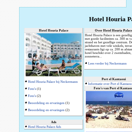
Hotel Houria Pa
Hotel Houria Palace
Over Hotel Houria Palac
Hotel Houria Palace is een gezellig
met goede faciliteiten ca. 300 m v
strand en het gezellige centrum. D
jachthaven met vele winkels, terra
restaurants ligt op ca. 200 m afsta
hotel beschikt over 2 zwembaden,
zonneterra...
Lees verder bij Neckermann
Port el Kantaoui
Hotel Houria Palace bij Neckermann
Informatie over Port el Kantaou
Foto's van Port el Kantao
Foto's
(1)
Foto's
(2)
Beoordeling en ervaringen
(1)
Beoordeling en ervaringen
(2)
Ads
Hotel Houria Palace Ads