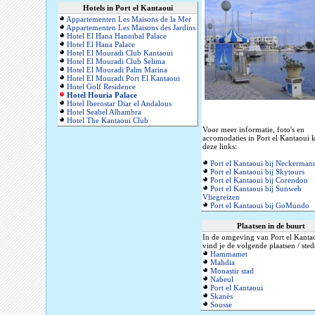
Hotels in Port el Kantaoui
Appartementen Les Maisons de la Mer
Appartementen Les Maisons des Jardins
Hotel El Hana Hannibal Palace
Hotel El Hana Palace
Hotel El Mouradi Club Kantaoui
Hotel El Mouradi Club Selima
Hotel El Mouradi Palm Marina
Hotel El Mouradi Port El Kantaoui
Hotel Golf Residence
Hotel Houria Palace
Hotel Iberostar Diar el Andalous
Hotel Seabel Alhambra
Hotel The Kantaoui Club
Voor meer informatie, foto's en
accomodaties in Port el Kantaoui k
deze links:
Port el Kantaoui bij Neckerman
Port el Kantaoui bij Skytours
Port el Kantaoui bij Corendon
Port el Kantaoui bij Sunweb
Vliegreizen
Port el Kantaoui bij GoMundo
Plaatsen in de buurt
In de omgeving van Port el Kanta
vind je de volgende plaatsen / sted
Hammamet
Mahdia
Monastir stad
Nabeul
Port el Kantaoui
Skanès
Sousse