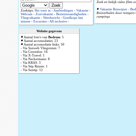
Zoek en bekijk video films 
Vakantie Reiswijzer - Bo
Zoektips:
Het weer in
-
Aanbiedingen
-
Vakantie
-
Reisverhalen door reizigers
Webcam
-
Zonvakantie
-
Bezienswaardigheden
-
campings
Vliegvakantie
-
Weerbericht
-
Goedkope last
minute
-
Excursies
-
All inclusive
-
Website gegevens
Aantal foto's van
Bodrum
: 5
Aantal accomodaties: 23
Aantal accomodatie links: 50
- Via Sunweb Vliegreizen: 7
- Via Corendon: 16
- Via X-Travel: 1
- Via Neckermann: 8
- Via KRAS: 3
- Via Stip Reizen: 1
- Via Suntip: 12