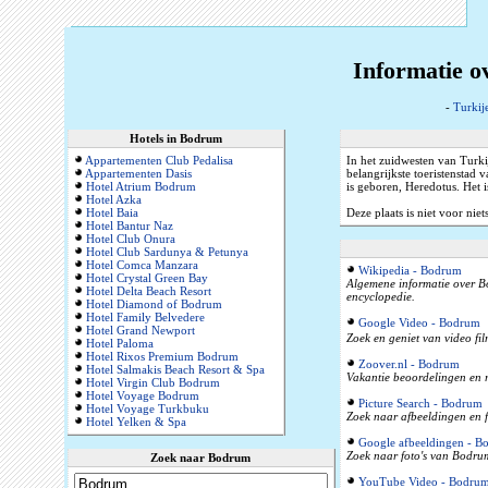
Informatie o
-
Turkij
Hotels in Bodrum
Appartementen Club Pedalisa
In het zuidwesten van Turki
Appartementen Dasis
belangrijkste toeristenstad 
Hotel Atrium Bodrum
is geboren, Heredotus. Het 
Hotel Azka
Hotel Baia
Deze plaats is niet voor niet
Hotel Bantur Naz
Hotel Club Onura
Hotel Club Sardunya & Petunya
Hotel Comca Manzara
Wikipedia - Bodrum
Hotel Crystal Green Bay
Algemene informatie over Bo
Hotel Delta Beach Resort
encyclopedie.
Hotel Diamond of Bodrum
Hotel Family Belvedere
Google Video - Bodrum
Hotel Grand Newport
Zoek en geniet van video fi
Hotel Paloma
Hotel Rixos Premium Bodrum
Zoover.nl - Bodrum
Hotel Salmakis Beach Resort & Spa
Vakantie beoordelingen en r
Hotel Virgin Club Bodrum
Hotel Voyage Bodrum
Picture Search - Bodrum
Hotel Voyage Turkbuku
Zoek naar afbeeldingen en 
Hotel Yelken & Spa
Google afbeeldingen - B
Zoek naar foto's van Bodrum
Zoek naar Bodrum
YouTube Video - Bodru