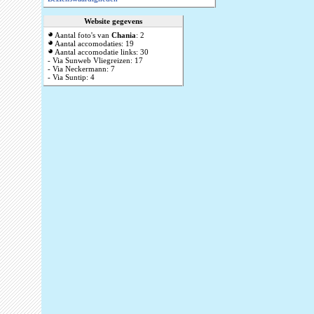
Website gegevens
Aantal foto's van
Chania
: 2
Aantal accomodaties: 19
Aantal accomodatie links: 30
- Via Sunweb Vliegreizen: 17
- Via Neckermann: 7
- Via Suntip: 4