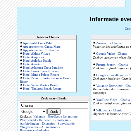
Informatie ove
-
Grie
Hotels in Chania
Aparthotel Creta Palm
Zoover.nl - Chania
Appartementen Canea Mare
Vakantie beoordelingen en r
Appartementen Koukouras
Hotel Althea Village
Google Video - Chania
Hotel Amphora
Zoek en geniet van video fi
Hotel Apladas Beach
Hotel Asterion
Picture Search - Chania
Hotel Atlantica Creta Paradise
Zoek naar afbeeldingen en f
Hotel Louis Creta Princess
Hotel Minoa Palace Resort
Google afbeeldingen - Ch
Hotel Palazzo Porto Platanias Beach
Zoek naar foto's van Chania
Resort
Hotel Santa Marina Beach
Vakantie Reiswijzer - Cha
Hotel Thalassa Beach Resort
Reisverhalen door reizigers
campings
Zoek naar Chania
YouTube Video - Chania
Zoek en bekijk video films 
Wikipedia - Chania
Algemene informatie over Ch
Zoektips:
Vakantie
-
Goedkope last minute
-
Weerbericht
-
Het weer in
-
Webcam
-
Aanbiedingen
-
Excursies
-
Zonvakantie
-
Vliegvakantie
-
All inclusive
-
Bezienswaardigheden
-