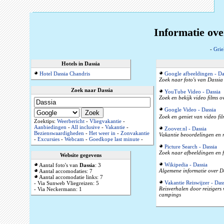
Informatie ove
-
Grie
Hotels in Dassia
Hotel Dassia Chandris
Google afbeeldingen - Da
Zoek naar foto's van Dassia 
Zoek naar Dassia
YouTube Video - Dassia
Zoek en bekijk video films o
Google Video - Dassia
Zoek en geniet van video fil
Zoektips:
Weerbericht
-
Vliegvakantie
-
Aanbiedingen
-
All inclusive
-
Vakantie
-
Zoover.nl - Dassia
Bezienswaardigheden
-
Het weer in
-
Zonvakantie
Vakantie beoordelingen en r
-
Excursies
-
Webcam
-
Goedkope last minute
-
Picture Search - Dassia
Zoek naar afbeeldingen en f
Website gegevens
Wikipedia - Dassia
Aantal foto's van
Dassia
: 3
Algemene informatie over Da
Aantal accomodaties: 7
Aantal accomodatie links: 7
Vakantie Reiswijzer - Das
- Via Sunweb Vliegreizen: 5
Reisverhalen door reizigers
- Via Neckermann: 1
campings