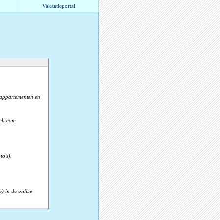
Vakantieportal
, appartementen en
rch.com
to's).
) in de online