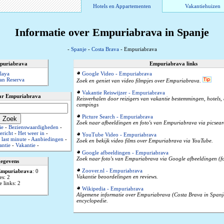
Hotels en Appartementen
Vakantiehuizen
Informatie over Empuriabrava in Spanje
-
Spanje
-
Costa Brava
- Empuriabrava
mpuriabrava
Empuriabrava links
laya
Google Video - Empuriabrava
an Reserva
Zoek en geniet van video filmpjes over Empuriabrava.
Vakantie Reiswijzer - Empuriabrava
ar Empuriabrava
Reisverhalen door reizigers van vakantie bestemmingen, hotels
campings
Picture Search - Empuriabrava
Zoek naar afbeeldingen en foto's van Empuriabrava via picsea
ie
-
Bezienswaardigheden
-
ericht
-
Het weer in
-
YouTube Video - Empuriabrava
last minute
-
Aanbiedingen
-
Zoek en bekijk video films over Empuriabrava via YouTube.
antie
-
Vakantie
-
Google afbeeldingen - Empuriabrava
Zoek naar foto's van Empuriabrava via Google afbeeldingen (fo
gegevens
Zoover.nl - Empuriabrava
mpuriabrava
: 0
Vakantie beoordelingen en reviews.
es: 2
 links: 2
Wikipedia - Empuriabrava
Algemene informatie over Empuriabrava (Costa Brava in Spanje
encyclopedie.