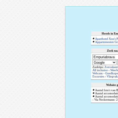
Hotels in E
Aparthotel Xon's P
Appartementen Gr
Zoek na
Zoektips:
Zonvakant
All inclusive
-
Weerb
Webcam
-
Goedkope 
Excursies
-
Vliegvak
Website 
Aantal foto's van
E
Aantal accomodati
Aantal accomodatie
- Via Neckermann: 2