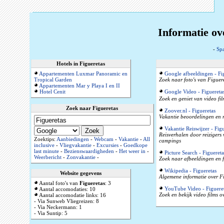
Informatie ov
-
Sp
Hotels in Figueretas
Appartementen Luxmar Panoramic en
Google afbeeldingen - Fi
Tropical Garden
Zoek naar foto's van Figuere
Appartementen Mar y Playa I en II
Hotel Cenit
Google Video - Figuereta
Zoek en geniet van video fil
Zoek naar Figueretas
Zoover.nl - Figueretas
Vakantie beoordelingen en r
Vakantie Reiswijzer - Figu
Reisverhalen door reizigers
Zoektips:
Aanbiedingen
-
Webcam
-
Vakantie
-
All
campings
inclusive
-
Vliegvakantie
-
Excursies
-
Goedkope
last minute
-
Bezienswaardigheden
-
Het weer in
-
Picture Search - Figuereta
Weerbericht
-
Zonvakantie
-
Zoek naar afbeeldingen en f
Wikipedia - Figueretas
Website gegevens
Algemene informatie over Fi
Aantal foto's van
Figueretas
: 3
YouTube Video - Figuere
Aantal accomodaties: 10
Zoek en bekijk video films o
Aantal accomodatie links: 16
- Via Sunweb Vliegreizen: 8
- Via Neckermann: 1
- Via Suntip: 5