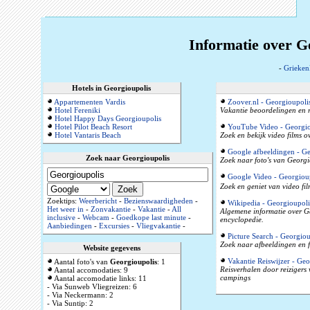
Informatie over G
-
Grieken
Hotels in Georgioupolis
Appartementen Vardis
Zoover.nl - Georgioupoli
Hotel Fereniki
Vakantie beoordelingen en r
Hotel Happy Days Georgioupolis
Hotel Pilot Beach Resort
YouTube Video - Georgio
Hotel Vantaris Beach
Zoek en bekijk video films 
Google afbeeldingen - Ge
Zoek naar Georgioupolis
Zoek naar foto's van Georgi
Google Video - Georgiou
Zoek en geniet van video fi
Zoektips:
Weerbericht
-
Bezienswaardigheden
-
Wikipedia - Georgioupoli
Het weer in
-
Zonvakantie
-
Vakantie
-
All
Algemene informatie over Ge
inclusive
-
Webcam
-
Goedkope last minute
-
encyclopedie.
Aanbiedingen
-
Excursies
-
Vliegvakantie
-
Picture Search - Georgiou
Zoek naar afbeeldingen en f
Website gegevens
Vakantie Reiswijzer - Geo
Aantal foto's van
Georgioupolis
: 1
Reisverhalen door reizigers
Aantal accomodaties: 9
campings
Aantal accomodatie links: 11
- Via Sunweb Vliegreizen: 6
- Via Neckermann: 2
- Via Suntip: 2