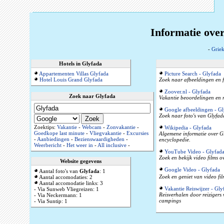
Informatie ove
-
Grie
Hotels in Glyfada
Appartementen Villas Glyfada
Picture Search - Glyfada
Hotel Louis Grand Glyfada
Zoek naar afbeeldingen en f
Zoover.nl - Glyfada
Zoek naar Glyfada
Vakantie beoordelingen en r
Google afbeeldingen - Gl
Zoek naar foto's van Glyfad
Zoektips:
Vakantie
-
Webcam
-
Zonvakantie
-
Wikipedia - Glyfada
Goedkope last minute
-
Vliegvakantie
-
Excursies
Algemene informatie over Gl
-
Aanbiedingen
-
Bezienswaardigheden
-
encyclopedie.
Weerbericht
-
Het weer in
-
All inclusive
-
YouTube Video - Glyfad
Zoek en bekijk video films 
Website gegevens
Google Video - Glyfada
Aantal foto's van
Glyfada
: 1
Zoek en geniet van video fil
Aantal accomodaties: 2
Aantal accomodatie links: 3
Vakantie Reiswijzer - Gly
- Via Sunweb Vliegreizen: 1
Reisverhalen door reizigers
- Via Neckermann: 1
campings
- Via Suntip: 1