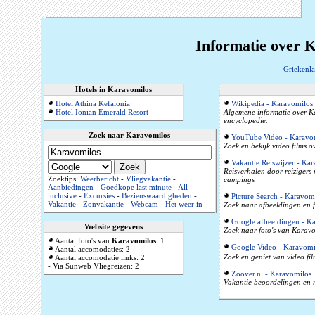
Informatie over 
-
Griekenl
Hotels in Karavomilos
Hotel Athina Kefalonia
Wikipedia - Karavomilos
Hotel Ionian Emerald Resort
Algemene informatie over Ka
encyclopedie.
Zoek naar Karavomilos
YouTube Video - Karavo
Zoek en bekijk video films 
Vakantie Reiswijzer - Ka
Reisverhalen door reizigers
Zoektips:
Weerbericht
-
Vliegvakantie
-
campings
Aanbiedingen
-
Goedkope last minute
-
All
inclusive
-
Excursies
-
Bezienswaardigheden
-
Picture Search - Karavom
Vakantie
-
Zonvakantie
-
Webcam
-
Het weer in
-
Zoek naar afbeeldingen en f
Google afbeeldingen - K
Website gegevens
Zoek naar foto's van Karavo
Aantal foto's van
Karavomilos
: 1
Google Video - Karavomi
Aantal accomodaties: 2
Zoek en geniet van video fi
Aantal accomodatie links: 2
- Via Sunweb Vliegreizen: 2
Zoover.nl - Karavomilos
Vakantie beoordelingen en r