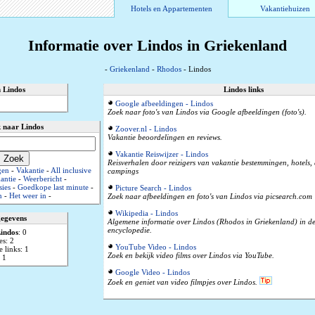
Hotels en Appartementen
Vakantiehuizen
Informatie over Lindos in Griekenland
-
Griekenland
-
Rhodos
- Lindos
n Lindos
Lindos links
Google afbeeldingen - Lindos
Zoek naar foto's van Lindos via Google afbeeldingen (foto's).
 naar Lindos
Zoover.nl - Lindos
Vakantie beoordelingen en reviews.
Vakantie Reiswijzer - Lindos
Reisverhalen door reizigers van vakantie bestemmingen, hotels
gen
-
Vakantie
-
All inclusive
campings
antie
-
Weerbericht
-
sies
-
Goedkope last minute
-
Picture Search - Lindos
n
-
Het weer in
-
Zoek naar afbeeldingen en foto's van Lindos via picsearch.com
Wikipedia - Lindos
gegevens
Algemene informatie over Lindos (Rhodos in Griekenland) in de
encyclopedie.
indos
: 0
es: 2
YouTube Video - Lindos
 links: 1
Zoek en bekijk video films over Lindos via YouTube.
 1
Google Video - Lindos
Zoek en geniet van video filmpjes over Lindos.