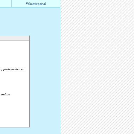
Vakantieportal
, appartementen en
 online