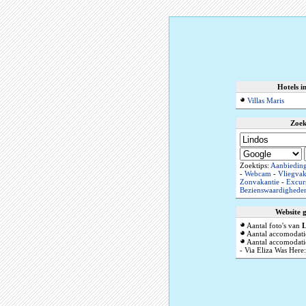
Hotels i
Villas Maris
Zoek
Zoektips:
Aanbiedin
-
Webcam
-
Vliegvak
Zonvakantie
-
Excur
Bezienswaardighede
Website 
Aantal foto's van
L
Aantal accomodati
Aantal accomodatie
- Via Eliza Was Here: