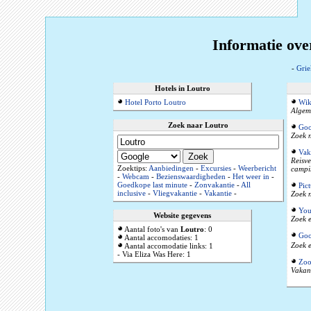
Informatie ove
-
Grie
Hotels in Loutro
Hotel Porto Loutro
Wik
Algeme
Zoek naar Loutro
Goo
Zoek n
Vak
Reisve
Zoektips:
Aanbiedingen
-
Excursies
-
Weerbericht
campi
-
Webcam
-
Bezienswaardigheden
-
Het weer in
-
Goedkope last minute
-
Zonvakantie
-
All
Pic
inclusive
-
Vliegvakantie
-
Vakantie
-
Zoek n
You
Website gegevens
Zoek e
Aantal foto's van
Loutro
: 0
Goo
Aantal accomodaties: 1
Zoek e
Aantal accomodatie links: 1
- Via Eliza Was Here: 1
Zoo
Vakant