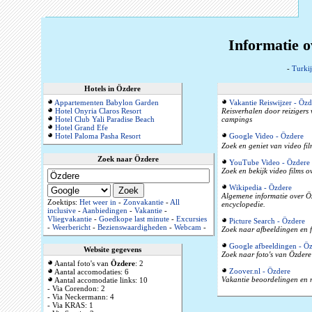
Informatie o
-
Turkij
Hotels in Özdere
Appartementen Babylon Garden
Vakantie Reiswijzer - Özd
Hotel Onyria Claros Resort
Reisverhalen door reizigers
Hotel Club Yali Paradise Beach
campings
Hotel Grand Efe
Hotel Paloma Pasha Resort
Google Video - Özdere
Zoek en geniet van video fil
Zoek naar Özdere
YouTube Video - Özdere
Zoek en bekijk video films 
Wikipedia - Özdere
Algemene informatie over Özd
Zoektips:
Het weer in
-
Zonvakantie
-
All
encyclopedie.
inclusive
-
Aanbiedingen
-
Vakantie
-
Vliegvakantie
-
Goedkope last minute
-
Excursies
Picture Search - Özdere
-
Weerbericht
-
Bezienswaardigheden
-
Webcam
-
Zoek naar afbeeldingen en f
Google afbeeldingen - Ö
Website gegevens
Zoek naar foto's van Özdere 
Aantal foto's van
Özdere
: 2
Zoover.nl - Özdere
Aantal accomodaties: 6
Vakantie beoordelingen en r
Aantal accomodatie links: 10
- Via Corendon: 2
- Via Neckermann: 4
- Via KRAS: 1