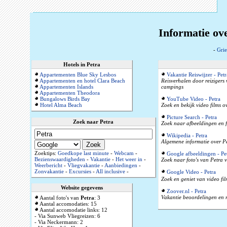
Informatie ov
-
Gri
Hotels in Petra
Appartementen Blue Sky Lesbos
Vakantie Reiswijzer - Petr
Appartementen en hotel Clara Beach
Reisverhalen door reizigers
Appartementen Islands
campings
Appartementen Theodora
Bungalows Birds Bay
YouTube Video - Petra
Hotel Alma Beach
Zoek en bekijk video films o
Picture Search - Petra
Zoek naar Petra
Zoek naar afbeeldingen en f
Wikipedia - Petra
Algemene informatie over Pe
Zoektips:
Goedkope last minute
-
Webcam
-
Google afbeeldingen - Pe
Bezienswaardigheden
-
Vakantie
-
Het weer in
-
Zoek naar foto's van Petra v
Weerbericht
-
Vliegvakantie
-
Aanbiedingen
-
Zonvakantie
-
Excursies
-
All inclusive
-
Google Video - Petra
Zoek en geniet van video fil
Website gegevens
Zoover.nl - Petra
Vakantie beoordelingen en r
Aantal foto's van
Petra
: 3
Aantal accomodaties: 15
Aantal accomodatie links: 12
- Via Sunweb Vliegreizen: 6
- Via Neckermann: 2