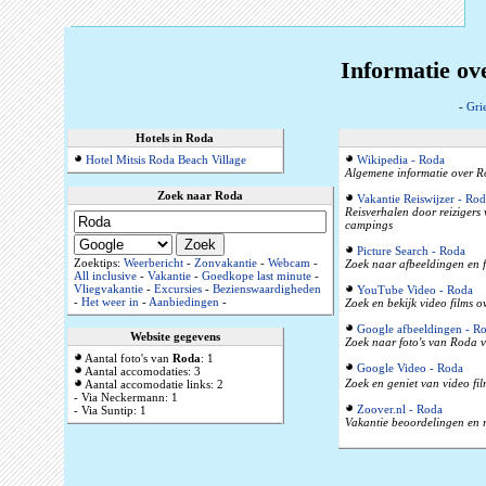
Informatie ov
-
Gri
Hotels in Roda
Hotel Mitsis Roda Beach Village
Wikipedia - Roda
Algemene informatie over Ro
Zoek naar Roda
Vakantie Reiswijzer - Rod
Reisverhalen door reizigers
campings
Picture Search - Roda
Zoektips:
Weerbericht
-
Zonvakantie
-
Webcam
-
Zoek naar afbeeldingen en f
All inclusive
-
Vakantie
-
Goedkope last minute
-
Vliegvakantie
-
Excursies
-
Bezienswaardigheden
YouTube Video - Roda
-
Het weer in
-
Aanbiedingen
-
Zoek en bekijk video films 
Google afbeeldingen - R
Website gegevens
Zoek naar foto's van Roda v
Aantal foto's van
Roda
: 1
Google Video - Roda
Aantal accomodaties: 3
Zoek en geniet van video fi
Aantal accomodatie links: 2
- Via Neckermann: 1
Zoover.nl - Roda
- Via Suntip: 1
Vakantie beoordelingen en r