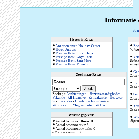
Informatie 
-
Spa
Hotels in Rosas
Appartementen Holiday Center
Zoo
Hotel Univers
Vakant
Prestige Hotel Coral Platja
Prestige Hotel Goya Park
Vak
Prestige Hotel Sant Marc
Reisve
Prestige Hotel Victoria
campi
Goo
Zoek naar Rosas
Zoek n
Pic
Zoek n
Zoektips:
Aanbiedingen
-
Bezienswaardigheden
-
Goo
Vakantie
-
All inclusive
-
Zonvakantie
-
Het weer
Zoek e
in
-
Excursies
-
Goedkope last minute
-
Weerbericht
-
Vliegvakantie
-
Webcam
-
You
Zoek e
Website gegevens
Wik
Algeme
Aantal foto's van
Rosas
: 0
Aantal accomodaties: 6
Aantal accomodatie links: 6
- Via Neckermann: 6